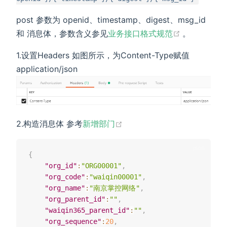
post 参数为 openid、timestamp、digest、msg_id
(opens new
和 消息体，参数含义参见
业务接口格式规范
。
1.设置Headers 如图所示，为Content-Type赋值
application/json
(opens new window)
2.构造消息体 参考
新增部门
{
"org_id"
:
"ORG00001"
,
"org_code"
:
"waiqin00001"
,
"org_name"
:
"南京掌控网络"
,
"org_parent_id"
:
""
,
"waiqin365_parent_id"
:
""
,
"org_sequence"
:
20
,