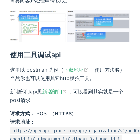
需要向客户经理申请获取。
使用工具调试api
(opens new window)
这里以 postman 为例（
下载地址
，使用方法略），
当然你也可以使用其它http模拟工具。
(opens new window)
新增部门api见
新增部门
，可以看到其实就是一个
post请求
请求方式：
POST（
HTTPS
）
请求地址：
https://openapi.qince.com/api/organization/v1/addOr
openid }/{ timestamp }/{ digest }/{ msg_id }