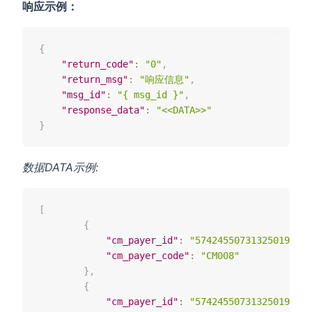
响应示例：
{
"return_code"
:
"0"
,
"return_msg"
:
"响应信息"
,
"msg_id"
:
"{ msg_id }"
,
"response_data"
:
"<<DATA>>"
}
数据DATA示例:
[
{
"cm_payer_id"
:
"5742455073132501980"
,
"cm_payer_code"
:
"CM008"
}
,
{
"cm_payer_id"
:
"5742455073132501981"
,