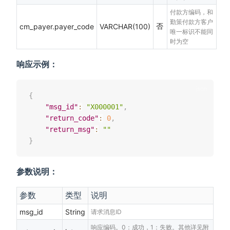
付款方编码，和
勤策付款方客户
否
cm_payer.payer_code
VARCHAR(100)
唯一标识不能同
时为空
响应示例：
{
"msg_id"
:
"X000001"
,
"return_code"
:
0
,
"return_msg"
:
""
}
参数说明：
参数
类型
说明
msg_id
String
请求消息ID
响应编码。0：成功，1：失败。其他详见附