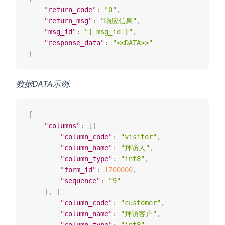
"return_code"
:
"0"
,
"return_msg"
:
"响应信息"
,
"msg_id"
:
"{ msg_id }"
,
"response_data"
:
"<<DATA>>"
}
数据DATA示例:
{
"columns"
:
[
{
"column_code"
:
"visitor"
,
"column_name"
:
"拜访人"
,
"column_type"
:
"int8"
,
"form_id"
:
1700000
,
"sequence"
:
"9"
}
,
{
"column_code"
:
"customer"
,
"column_name"
:
"拜访客户"
,