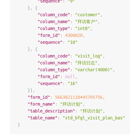
"sequence"
:
"9"
}
,
{
"column_code"
:
"customer"
,
"column_name"
:
"拜访客户"
,
"column_type"
:
"int8"
,
"form_id"
:
4300020
,
"sequence"
:
"10"
}
,
{
"column_code"
:
"visit_log"
,
"column_name"
:
"拜访日志"
,
"column_type"
:
"varchar(4000)"
,
"form_id"
:
null
,
"sequence"
:
"16"
}
]
,
"form_id"
:
5663821118445705756
,
"form_name"
:
"拜访计划"
,
"table_description"
:
"拜访计划"
,
"table_name"
:
"std_bfgl_visit_plan_bas"
}