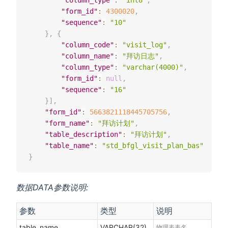
"column_type"
:
"int8"
,
"form_id"
:
4300020
,
"sequence"
:
"10"
}
,
{
"column_code"
:
"visit_log"
,
"column_name"
:
"拜访日志"
,
"column_type"
:
"varchar(4000)"
,
"form_id"
:
null
,
"sequence"
:
"16"
}
]
,
"form_id"
:
5663821118445705756
,
"form_name"
:
"拜访计划"
,
"table_description"
:
"拜访计划"
,
"table_name"
:
"std_bfgl_visit_plan_bas"
}
数据DATA参数说明:
参数
类型
说明
table_name
VARCHAR(32)
物理表表名