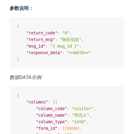
参数说明：
{
"return_code"
:
"0"
,
"return_msg"
:
"响应信息"
,
"msg_id"
:
"{ msg_id }"
,
"response_data"
:
"<<DATA>>"
}
数据DATA示例:
{
"columns"
:
[
{
"column_code"
:
"visitor"
,
"column_name"
:
"拜访人"
,
"column_type"
:
"int8"
,
"form_id"
:
1700000
,