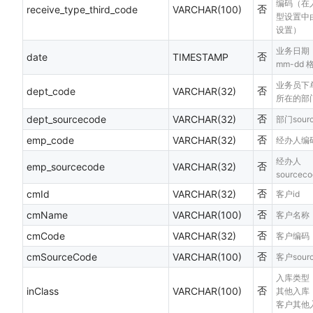
编码（在
否
receive_type_third_code
VARCHAR(100)
型设置中
设置）
业务日期，
否
date
TIMESTAMP
mm-dd 
业务员下
否
dept_code
VARCHAR(32)
所在的部
否
dept_sourcecode
VARCHAR(32)
部门sourc
否
emp_code
VARCHAR(32)
经办人编
经办人
否
emp_sourcecode
VARCHAR(32)
sourceco
否
cmId
VARCHAR(32)
客户id
否
cmName
VARCHAR(100)
客户名称
否
cmCode
VARCHAR(32)
客户编码
否
cmSourceCode
VARCHAR(100)
客户sourc
入库类型：
否
inClass
VARCHAR(100)
其他入库，
客户其他