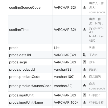
出库人（作
否
confirmSourceCode
VARCHAR(32)
废人）
sourcecode
出库（作
废）时间，
yyyy-mm-
否
confirmTime
VARCHAR(32)
dd
hh24:mi:ss
格式
prods
List
列表
是
prods.detailId
VARCHAR(32)
子表id
否
prods.sequ
VARCHAR(32)
序号
否
prods.productId
varchar(32)
商品id
否
prods.productCode
varchar(100)
商品编码
商品
否
prods.productSourceCode
varchar(32)
sourcecode
否
prods.inputUnit
VARCHAR(32)
行单位id
否
prods.inputUnitName
VARCHAR(100)
行单位名称