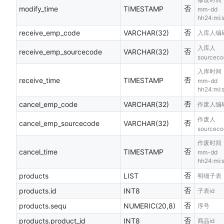
否
modify_time
TIMESTAMP
mm-dd
hh24:mi
否
receive_emp_code
VARCHAR(32)
入库人编
入库人
否
receive_emp_sourcecode
VARCHAR(32)
sourceco
入库时间，
否
receive_time
TIMESTAMP
mm-dd
hh24:mi
否
cancel_emp_code
VARCHAR(32)
作废人编
作废人
否
cancel_emp_sourcecode
VARCHAR(32)
sourceco
作废时间，
否
cancel_time
TIMESTAMP
mm-dd
hh24:mi
否
products
LIST
明细子表
否
products.id
INT8
子表id
否
products.sequ
NUMERIC(20,8)
序号
否
products.product_id
INT8
商品id