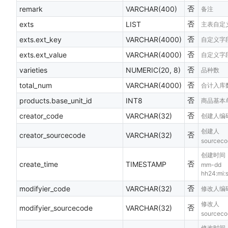
否
remark
VARCHAR(400)
备注
否
exts
LIST
主表自定
否
exts.ext_key
VARCHAR(4000)
自定义字
否
exts.ext_value
VARCHAR(4000)
自定义字
否
varieties
NUMERIC(20, 8)
品种数
否
total_num
VARCHAR(4000)
合计入库
否
products.base_unit_id
INT8
商品基本单
否
creator_code
VARCHAR(32)
创建人编
创建人
否
creator_sourcecode
VARCHAR(32)
sourceco
创建时间，
否
create_time
TIMESTAMP
mm-dd
hh24:mi
否
modifyier_code
VARCHAR(32)
修改人编
修改人
否
modifyier_sourcecode
VARCHAR(32)
sourceco
修改时间，