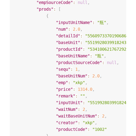
"empSourceCode"
:
null
,
"prods"
:
[
{
"inputUnitName"
:
"瓶"
,
"num"
:
2.0
,
"detailId"
:
"5560973370190686042"
"baseUnit"
:
"5519928039918243912"
"productId"
:
"5341006217672926930
"baseUnitName"
:
"瓶"
,
"productSourceCode"
:
null
,
"sequ"
:
1
,
"baseUnitNum"
:
2.0
,
"emp"
:
"xkp"
,
"price"
:
1314.0
,
"remark"
:
""
,
"inputUnit"
:
"5519928039918243912
"waitNum"
:
2
,
"waitBaseUnitNum"
:
2
,
"creator"
:
"xkp"
,
"productCode"
:
"1002"
}