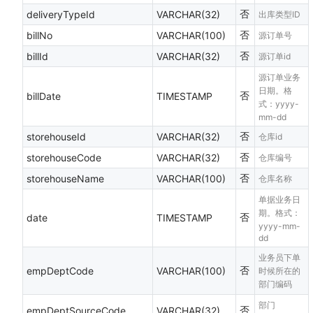
否
deliveryTypeId
VARCHAR(32)
出库类型ID
否
billNo
VARCHAR(100)
源订单号
否
billId
VARCHAR(32)
源订单id
源订单业务
日期。格
否
billDate
TIMESTAMP
式：yyyy-
mm-dd
否
storehouseId
VARCHAR(32)
仓库id
否
storehouseCode
VARCHAR(32)
仓库编号
否
storehouseName
VARCHAR(100)
仓库名称
单据业务日
期。格式：
否
date
TIMESTAMP
yyyy-mm-
dd
业务员下单
否
empDeptCode
VARCHAR(100)
时候所在的
部门编码
部门
否
empDeptSourceCode
VARCHAR(32)