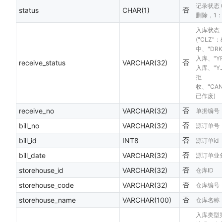
记录状态 
否
status
CHAR(1)
删除，1
入库状态
("CLZ"
中、"DR
入库、"Y
否
receive_status
VARCHAR(32)
入库、"Y
拒
收、"CAN
已作废)
否
receive_no
VARCHAR(32)
单据编号
否
bill_no
VARCHAR(32)
源订单号
否
bill_id
INT8
源订单id
否
bill_date
VARCHAR(32)
源订单业
否
storehouse_id
VARCHAR(32)
仓库ID
否
storehouse_code
VARCHAR(32)
仓库编号
否
storehouse_name
VARCHAR(100)
仓库名称
入库类型