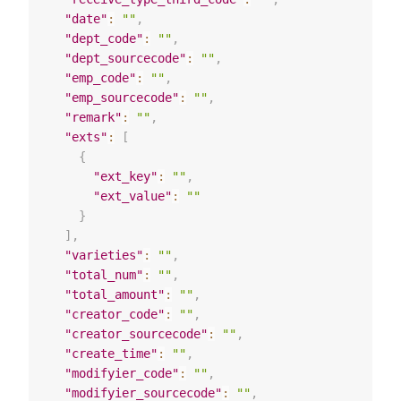
"date"
:
""
,
"dept_code"
:
""
,
"dept_sourcecode"
:
""
,
"emp_code"
:
""
,
"emp_sourcecode"
:
""
,
"remark"
:
""
,
"exts"
:
[
{
"ext_key"
:
""
,
"ext_value"
:
""
}
]
,
"varieties"
:
""
,
"total_num"
:
""
,
"total_amount"
:
""
,
"creator_code"
:
""
,
"creator_sourcecode"
:
""
,
"create_time"
:
""
,
"modifyier_code"
:
""
,
"modifyier_sourcecode"
:
""
,