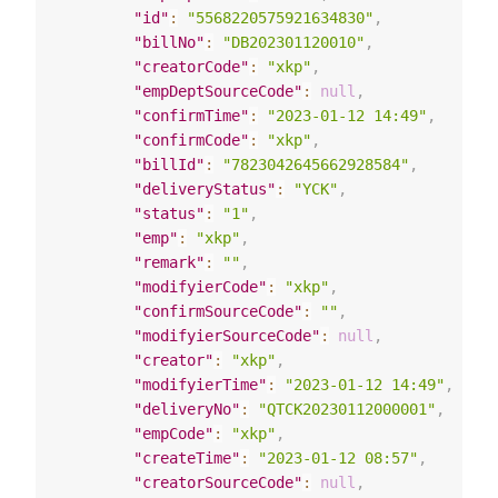
"id"
:
"5568220575921634830"
,
"billNo"
:
"DB202301120010"
,
"creatorCode"
:
"xkp"
,
"empDeptSourceCode"
:
null
,
"confirmTime"
:
"2023-01-12 14:49"
,
"confirmCode"
:
"xkp"
,
"billId"
:
"7823042645662928584"
,
"deliveryStatus"
:
"YCK"
,
"status"
:
"1"
,
"emp"
:
"xkp"
,
"remark"
:
""
,
"modifyierCode"
:
"xkp"
,
"confirmSourceCode"
:
""
,
"modifyierSourceCode"
:
null
,
"creator"
:
"xkp"
,
"modifyierTime"
:
"2023-01-12 14:49"
,
"deliveryNo"
:
"QTCK20230112000001"
,
"empCode"
:
"xkp"
,
"createTime"
:
"2023-01-12 08:57"
,
"creatorSourceCode"
:
null
,