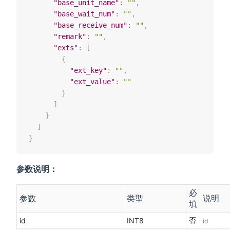
"base_unit_name"
:
""
,
"base_wait_num"
:
""
,
"base_receive_num"
:
""
,
"remark"
:
""
,
"exts"
:
[
{
"ext_key"
:
""
,
"ext_value"
:
""
}
]
}
]
}
参数说明：
必
参数
类型
说明
填
否
id
INT8
id