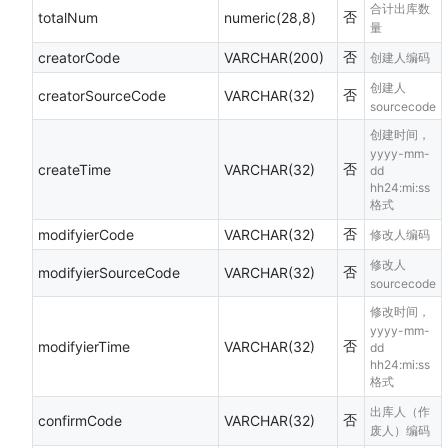
合计出库数
否
totalNum
numeric(28,8)
量
否
creatorCode
VARCHAR(200)
创建人编码
创建人
否
creatorSourceCode
VARCHAR(32)
sourcecode
创建时间，
yyyy-mm-
否
createTime
VARCHAR(32)
dd
hh24:mi:ss
格式
否
modifyierCode
VARCHAR(32)
修改人编码
修改人
否
modifyierSourceCode
VARCHAR(32)
sourcecode
修改时间，
yyyy-mm-
否
modifyierTime
VARCHAR(32)
dd
hh24:mi:ss
格式
出库人（作
否
confirmCode
VARCHAR(32)
废人）编码