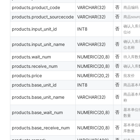
否
products.product_code
VARCHAR(32)
商品编码
否
products.product_sourcecode
VARCHAR(32)
商品sourc
确认入库
否
products.input_unit_id
INT8
位id
确认入库
否
products.input_unit_name
VARCHAR(32)
位名称
否
products.wait_num
NUMERIC(20,8)
待入库数
否
products.receive_num
NUMERIC(20,8)
确认入库
否
products.price
NUMERIC(20,2)
批发价
否
products.base_unit_id
INT8
商品基本单
商品基本
否
products.base_unit_name
VARCHAR(32)
称
基本单位
否
products.base_wait_num
NUMERIC(20,8)
数量
基本单位
否
products.base_receive_num
NUMERIC(20,8)
库数量
否