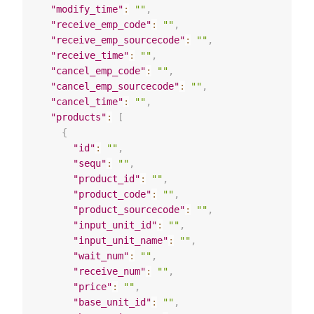
"modify_time"
:
""
,
"receive_emp_code"
:
""
,
"receive_emp_sourcecode"
:
""
,
"receive_time"
:
""
,
"cancel_emp_code"
:
""
,
"cancel_emp_sourcecode"
:
""
,
"cancel_time"
:
""
,
"products"
:
[
{
"id"
:
""
,
"sequ"
:
""
,
"product_id"
:
""
,
"product_code"
:
""
,
"product_sourcecode"
:
""
,
"input_unit_id"
:
""
,
"input_unit_name"
:
""
,
"wait_num"
:
""
,
"receive_num"
:
""
,
"price"
:
""
,
"base_unit_id"
:
""
,