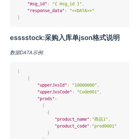
"msg_id"
:
"{ msg_id }"
,
"response_data"
:
"<<DATA>>"
}
esssstock:采购入库单json格式说明
数据DATA示例:
[
{
"upperJxsId"
:
"10000000"
,
"upperJxsCode"
:
"Code001"
,
"prods"
:
[
{
"product_name"
:
"商品1"
,
"product_code"
:
"prod0001"
}