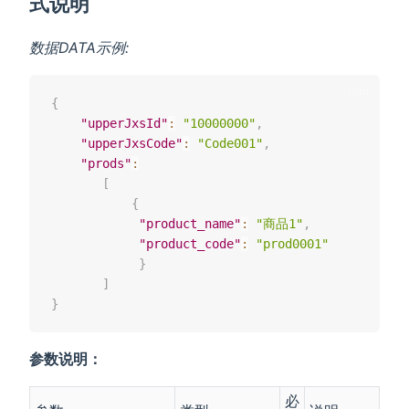
式说明
数据DATA示例:
{
"upperJxsId"
:
"10000000"
,
"upperJxsCode"
:
"Code001"
,
"prods"
:
[
{
"product_name"
:
"商品1"
,
"product_code"
:
"prod0001"
}
]
}
参数说明：
必