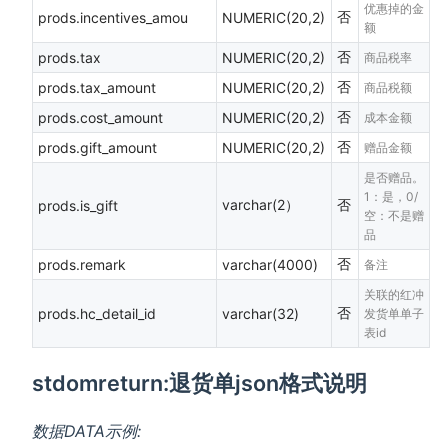
优惠掉的金
否
prods.incentives_amou
NUMERIC(20,2)
额
否
prods.tax
NUMERIC(20,2)
商品税率
否
prods.tax_amount
NUMERIC(20,2)
商品税额
否
prods.cost_amount
NUMERIC(20,2)
成本金额
否
prods.gift_amount
NUMERIC(20,2)
赠品金额
是否赠品。
1：是，0/
varchar(2）
否
prods.is_gift
空：不是赠
品
否
prods.remark
varchar(4000)
备注
关联的红冲
否
prods.hc_detail_id
varchar(32)
发货单单子
表id
stdomreturn:退货单json格式说明
数据DATA示例: