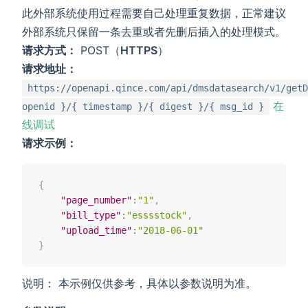
此外部系统使用过程需要自己处理重复数据，正常建议
外部系统只保留一条去重或者先删后插入的处理模式。
请求方式：
POST（
HTTPS
）
请求地址：
https://openapi.qince.com/api/dmsdatasearch/v1/getD
在
openid }/{ timestamp }/{ digest }/{ msg_id }
线调试
请求示例：
{
"page_number"
:
"1"
,
"bill_type"
:
"esssstock"
,
"upload_time"
:
"2018-06-01"
}
说明： 本示例仅供参考，具体以参数说明为准。