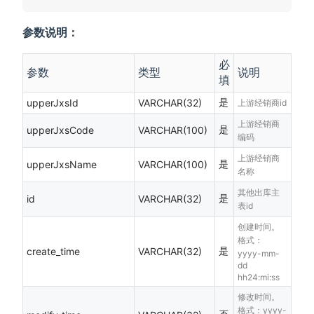
参数说明：
必
参数
类型
说明
填
是
upperJxsId
VARCHAR(32)
上游经销商id
上游经销商
是
upperJxsCode
VARCHAR(100)
编码
上游经销商
是
upperJxsName
VARCHAR(100)
名称
其他出库主
是
id
VARCHAR(32)
表id
创建时间。
格式：
是
create_time
VARCHAR(32)
yyyy-mm-
dd
hh24:mi:ss
修改时间。
格式：yyyy-