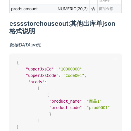
否
prods.amount
NUMERIC(20,2)
商品金额
esssstorehouseout:其他出库单json
格式说明
数据DATA示例:
{
"upperJxsId"
:
"10000000"
,
"upperJxsCode"
:
"Code001"
,
"prods"
:
[
{
"product_name"
:
"商品1"
,
"product_code"
:
"prod0001"
}
]
}