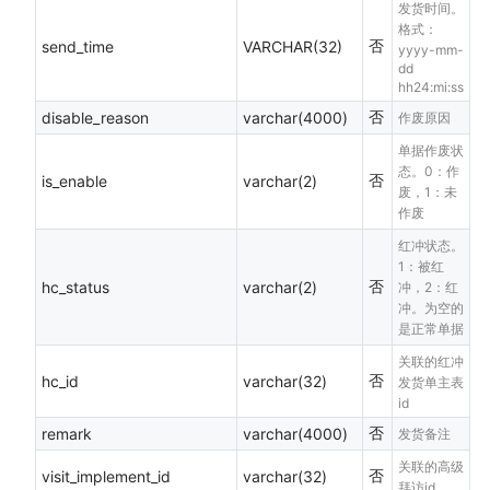
发货时间。
格式：
否
send_time
VARCHAR(32)
yyyy-mm-
dd
hh24:mi:ss
否
disable_reason
varchar(4000)
作废原因
单据作废状
态。0：作
否
is_enable
varchar(2)
废，1：未
作废
红冲状态。
1：被红
否
hc_status
varchar(2)
冲，2：红
冲。为空的
是正常单据
关联的红冲
否
hc_id
varchar(32)
发货单主表
id
否
remark
varchar(4000)
发货备注
关联的高级
否
visit_implement_id
varchar(32)
拜访id