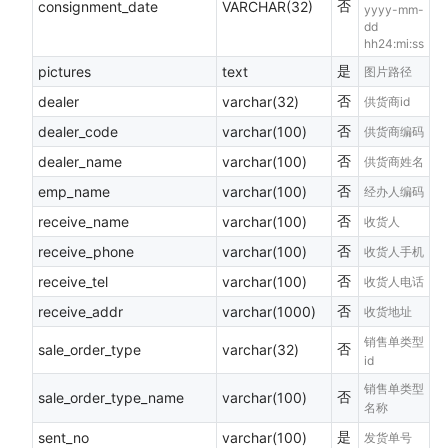
否
consignment_date
VARCHAR(32)
yyyy-mm-
dd
hh24:mi:ss
是
pictures
text
图片路径
否
dealer
varchar(32)
供货商id
否
dealer_code
varchar(100)
供货商编码
否
dealer_name
varchar(100)
供货商姓名
否
emp_name
varchar(100)
经办人编码
否
receive_name
varchar(100)
收货人
否
receive_phone
varchar(100)
收货人手机
否
receive_tel
varchar(100)
收货人电话
否
receive_addr
varchar(1000)
收货地址
销售单类型
否
sale_order_type
varchar(32)
id
销售单类型
否
sale_order_type_name
varchar(100)
名称
是
sent_no
varchar(100)
发货单号