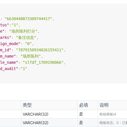
:
"6630448873309744417"
,
tus"
:
"1"
,
e"
:
"场所陈列打分"
,
arks"
:
"备注信息"
,
ign_mode"
:
"0"
,
m_id"
:
"7879150934026155411"
,
m_name"
:
"场所陈列"
,
le_name"
:
"slfdf_1709190066"
,
d_audit"
:
"1"
类型
必填
说明
是
VARCHAR(32)
检核模板id
是
VARCHAR(32)
模板状态。0：已