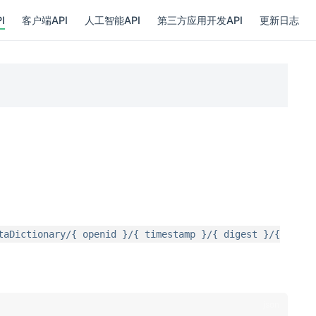
I
客户端API
人工智能API
第三方应用开发API
更新日志
taDictionary/{ openid }/{ timestamp }/{ digest }/{