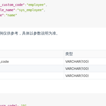
_custom_code"
:
"employee"
,
le_name"
:
"sys_employee"
,
e"
:
"name"
示例仅供参考，具体以参数说明为准。
类型
_code
VARCHAR(100)
VARCHAR(100)
VARCHAR(100)
urn_code"
:
"0"
,