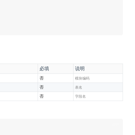
必填
说明
否
模块编码
否
表名
否
字段名