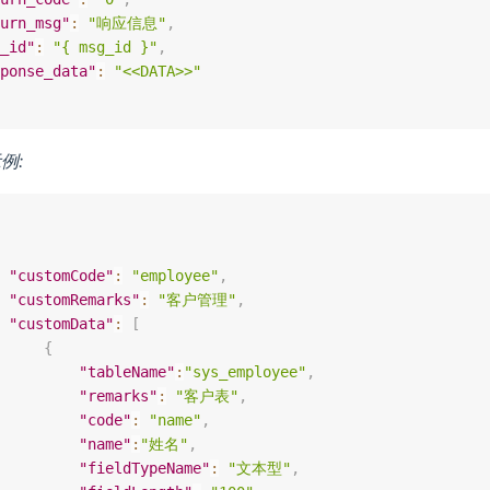
urn_msg"
:
"响应信息"
,
_id"
:
"{ msg_id }"
,
ponse_data"
:
"<<DATA>>"
例:
"customCode"
:
"employee"
,
"customRemarks"
:
"客户管理"
,
"customData"
:
[
{
"tableName"
:
"sys_employee"
,
"remarks"
:
"客户表"
,
"code"
:
"name"
,
"name"
:
"姓名"
,
"fieldTypeName"
:
"文本型"
,