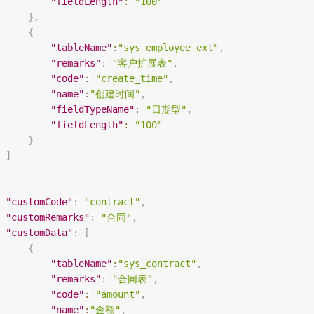
"fieldLength"
:
"100"
}
,
{
"tableName"
:
"sys_employee_ext"
,
"remarks"
:
"客户扩展表"
,
"code"
:
"create_time"
,
"name"
:
"创建时间"
,
"fieldTypeName"
:
"日期型"
,
"fieldLength"
:
"100"
}
]
"customCode"
:
"contract"
,
"customRemarks"
:
"合同"
,
"customData"
:
[
{
"tableName"
:
"sys_contract"
,
"remarks"
:
"合同表"
,
"code"
:
"amount"
,
"name"
:
"金额"
,