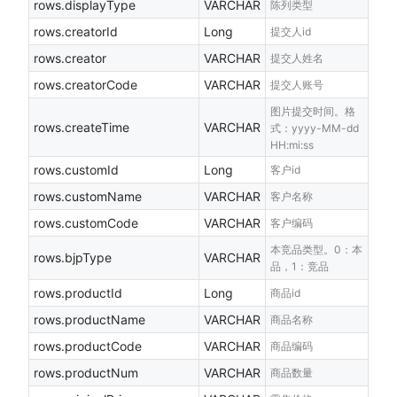
rows.displayType
VARCHAR
陈列类型
rows.creatorId
Long
提交人id
rows.creator
VARCHAR
提交人姓名
rows.creatorCode
VARCHAR
提交人账号
图片提交时间。格
rows.createTime
VARCHAR
式：yyyy-MM-dd
HH:mi:ss
rows.customId
Long
客户id
rows.customName
VARCHAR
客户名称
rows.customCode
VARCHAR
客户编码
本竞品类型。0：本
rows.bjpType
VARCHAR
品，1：竞品
rows.productId
Long
商品id
rows.productName
VARCHAR
商品名称
rows.productCode
VARCHAR
商品编码
rows.productNum
VARCHAR
商品数量