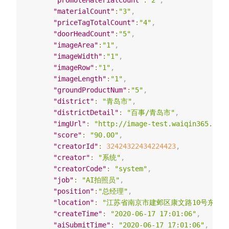
"promoteMaterialCount"
:
"2"
,
"materialCount"
:
"3"
,
"priceTagTotalCount"
:
"4"
,
"doorHeadCount"
:
"5"
,
"imageArea"
:
"1"
,
"imageWidth"
:
"1"
,
"imageRow"
:
"1"
,
"imageLength"
:
"1"
,
"groundProductNum"
:
"5"
,
"district"
:
"青岛市"
,
"districtDetail"
:
"百事/青岛市"
,
"imgUrl"
:
"http://image-test.waiqin365.com/
"score"
:
"90.00"
,
"creatorId"
:
32424322434224423
,
"creator"
:
"系统"
,
"creatorCode"
:
"system"
,
"job"
:
"AI拍照员"
,
"position"
:
"总经理"
,
"location"
:
"江苏省南京市建邺区康文路10号东南
"createTime"
:
"2020-06-17 17:01:06"
,
"aiSubmitTime"
:
"2020-06-17 17:01:06"
,