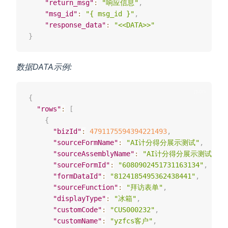
"return_msg"
:
"响应信息"
,
"msg_id"
:
"{ msg_id }"
,
"response_data"
:
"<<DATA>>"
}
数据DATA示例:
{
"rows"
:
[
{
"bizId"
:
4791175594394221493
,
"sourceFormName"
:
"AI计分得分展示测试"
,
"sourceAssemblyName"
:
"AI计分得分展示测试"
,
"sourceFormId"
:
"6080902451731163134"
,
"formDataId"
:
"8124185495362438441"
,
"sourceFunction"
:
"拜访表单"
,
"displayType"
:
"冰箱"
,
"customCode"
:
"CUS000232"
,
"customName"
:
"yzfcs客户"
,