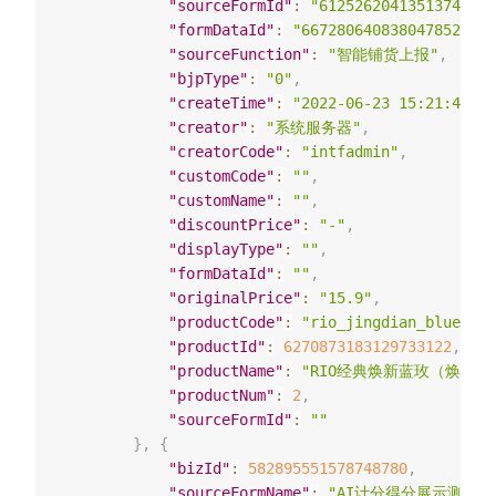
"sourceFormId"
:
"6125262041351374637"
"formDataId"
:
"6672806408380478522"
,
"sourceFunction"
:
"智能铺货上报"
,
"bjpType"
:
"0"
,
"createTime"
:
"2022-06-23 15:21:48"
,
"creator"
:
"系统服务器"
,
"creatorCode"
:
"intfadmin"
,
"customCode"
:
""
,
"customName"
:
""
,
"discountPrice"
:
"-"
,
"displayType"
:
""
,
"formDataId"
:
""
,
"originalPrice"
:
"15.9"
,
"productCode"
:
"rio_jingdian_blue_gla
"productId"
:
6270873183129733122
,
"productName"
:
"RIO经典焕新蓝玫（焕新白
"productNum"
:
2
,
"sourceFormId"
:
""
}
,
{
"bizId"
:
582895551578748780
,
"sourceFormName"
:
"AI计分得分展示测试"
,