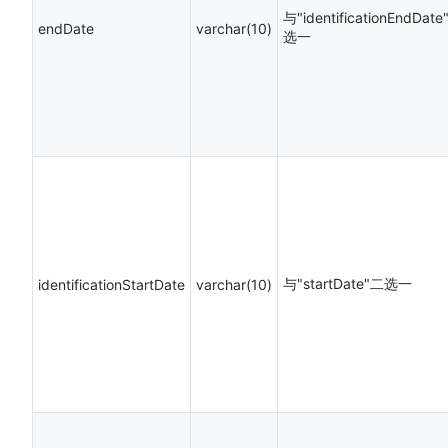
与"identificationEndDat
endDate
varchar(10)
选一
与"startDate"二选一
identificationStartDate
varchar(10)