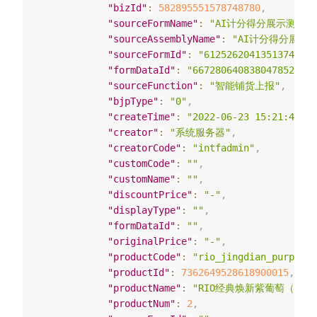
"bizId"
:
582895551578748780
,
"sourceFormName"
:
"AI计分得分展示测试"
,
"sourceAssemblyName"
:
"AI计分得分展示测
"sourceFormId"
:
"6125262041351374637"
"formDataId"
:
"6672806408380478522"
,
"sourceFunction"
:
"智能铺货上报"
,
"bjpType"
:
"0"
,
"createTime"
:
"2022-06-23 15:21:48"
,
"creator"
:
"系统服务器"
,
"creatorCode"
:
"intfadmin"
,
"customCode"
:
""
,
"customName"
:
""
,
"discountPrice"
:
"-"
,
"displayType"
:
""
,
"formDataId"
:
""
,
"originalPrice"
:
"-"
,
"productCode"
:
"rio_jingdian_purple_g
"productId"
:
7362649528618900015
,
"productName"
:
"RIO经典焕新紫葡萄（焕新
"productNum"
:
2
,