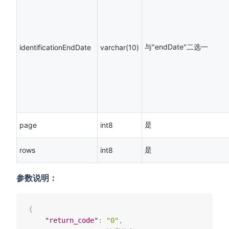
与"endDate"二选一
identificationEndDate
varchar(10)
是
page
int8
是
rows
int8
参数说明：
{
"return_code"
:
"0"
,