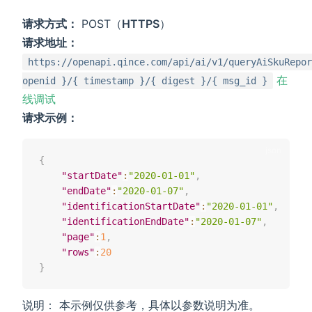
请求方式：
POST（
HTTPS
）
请求地址：
https://openapi.qince.com/api/ai/v1/queryAiSkuRepor
在
openid }/{ timestamp }/{ digest }/{ msg_id }
线调试
请求示例：
{
"startDate"
:
"2020-01-01"
,
"endDate"
:
"2020-01-07"
,
"identificationStartDate"
:
"2020-01-01"
,
"identificationEndDate"
:
"2020-01-07"
,
"page"
:
1
,
"rows"
:
20
}
说明： 本示例仅供参考，具体以参数说明为准。