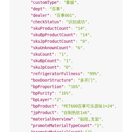
"customType"
:
"量贩"
,
"dept"
:
"百事"
,
"dealer"
:
"百事001"
,
"checkStatus"
:
"识别成功"
,
"skuProductCount"
:
"14"
,
"skuBpProductCount"
:
"14"
,
"skuJpProductCount"
:
"0"
,
"skuUnknownCount"
:
"6"
,
"skuCount"
:
"1"
,
"skuBpCount"
:
"1"
,
"skuJpCount"
:
"0"
,
"refrigeratorFullness"
:
"99%"
,
"boxDoorStructure"
:
"多开门"
,
"bpProportion"
:
"16%"
,
"bpPurity"
:
"16%"
,
"bpLayer"
:
"2"
,
"bpProduct"
:
"PET600百事可乐原味1×24"
,
"jpProduct"
:
"自制热饮1x6"
,
"materialOverview"
:
"贴纸,支架"
,
"promoteMaterialTypeCount"
:
"1"
,