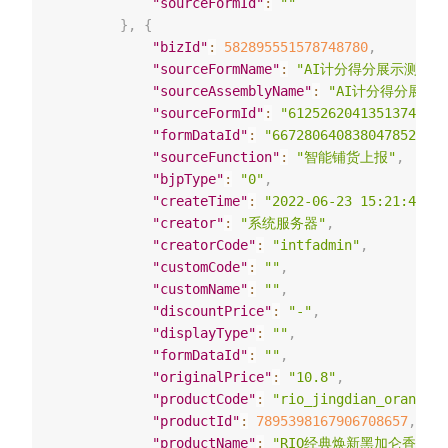
"sourceFormId"
:
""
}
,
{
"bizId"
:
582895551578748780
,
"sourceFormName"
:
"AI计分得分展示测试"
,
"sourceAssemblyName"
:
"AI计分得分展示测
"sourceFormId"
:
"6125262041351374637"
"formDataId"
:
"6672806408380478522"
,
"sourceFunction"
:
"智能铺货上报"
,
"bjpType"
:
"0"
,
"createTime"
:
"2022-06-23 15:21:48"
,
"creator"
:
"系统服务器"
,
"creatorCode"
:
"intfadmin"
,
"customCode"
:
""
,
"customName"
:
""
,
"discountPrice"
:
"-"
,
"displayType"
:
""
,
"formDataId"
:
""
,
"originalPrice"
:
"10.8"
,
"productCode"
:
"rio_jingdian_orange_g
"productId"
:
7895398167906708657
,
"productName"
:
"RIO经典焕新黑加仑香橙（