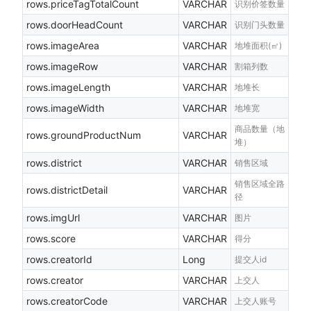
rows.priceTagTotalCount
VARCHAR
识别价签数量
rows.doorHeadCount
VARCHAR
识别门头数量
rows.imageArea
VARCHAR
地堆面积(㎡)
rows.imageRow
VARCHAR
割箱列数
rows.imageLength
VARCHAR
地堆长
rows.imageWidth
VARCHAR
地堆宽
商品数量（地
rows.groundProductNum
VARCHAR
堆）
rows.district
VARCHAR
销售区域
销售区域全路
rows.districtDetail
VARCHAR
径
rows.imgUrl
VARCHAR
图片
rows.score
VARCHAR
得分
rows.creatorId
Long
提交人id
rows.creator
VARCHAR
上交人
rows.creatorCode
VARCHAR
上交人账号