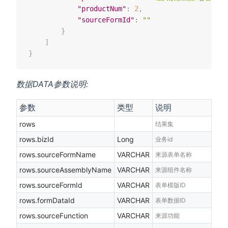
"productNum"
:
2
,
"sourceFormId"
:
""
}
]
}
数据DATA参数说明:
参数
类型
说明
rows
结果集
rows.bizId
Long
业务id
rows.sourceFormName
VARCHAR
来源表单名称
rows.sourceAssemblyName
VARCHAR
来源组件名称
rows.sourceFormId
VARCHAR
表单模版ID
rows.formDataId
VARCHAR
表单数据ID
rows.sourceFunction
VARCHAR
来源功能