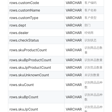
rows.customCode
VARCHAR
客户编码
rows.customName
VARCHAR
客户名称
rows.customType
VARCHAR
客户类型
rows.dept
VARCHAR
部门
rows.dealer
VARCHAR
经销商
rows.checkStatus
VARCHAR
识别状态
识别商品总数
rows.skuProductCount
VARCHAR
量
rows.skuBpProductCount
VARCHAR
识别本品数量
rows.skuJpProductCount
VARCHAR
识别竞品数量
rows.skuUnknownCount
VARCHAR
未识别数量
识别商品品种
rows.skuCount
VARCHAR
数
识别本品品种
rows.skuBpCount
VARCHAR
数
识别竞品品种
rows.skuJpCount
VARCHAR
数