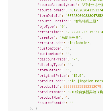
"sourceAssemblyName"
:
"AI计分得分展示测
"sourceFormId"
:
"6125262041351374637"
"formDataId"
:
"6672806408380478522"
,
"sourceFunction"
:
"智能铺货上报"
,
"bjpType"
:
"0"
,
"createTime"
:
"2022-06-23 15:21:48"
,
"creator"
:
"系统服务器"
,
"creatorCode"
:
"intfadmin"
,
"customCode"
:
""
,
"customName"
:
""
,
"discountPrice"
:
"-"
,
"displayType"
:
""
,
"formDataId"
:
""
,
"originalPrice"
:
"15.9"
,
"productCode"
:
"rio_jingdian_marslv_g
"productId"
:
6322993258182312079
,
"productName"
:
"RIO经典焕新宾治（焕新白
"productNum"
:
4
,
"sourceFormId"
:
""
}
,
{