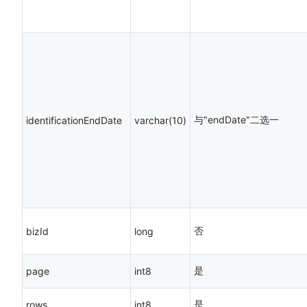
与"endDate"二选一
identificationEndDate
varchar(10)
否
bizId
long
是
page
int8
是
rows
int8