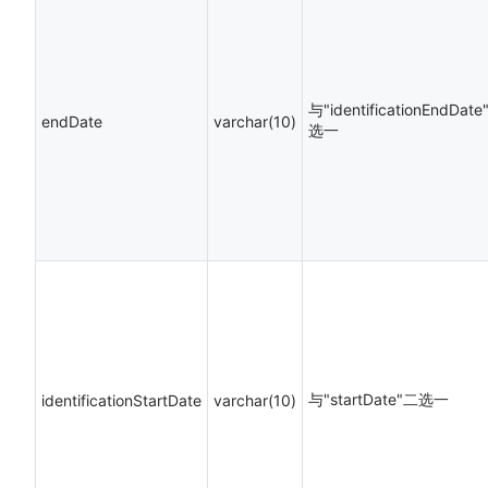
与"identificationEndDat
endDate
varchar(10)
选一
与"startDate"二选一
identificationStartDate
varchar(10)