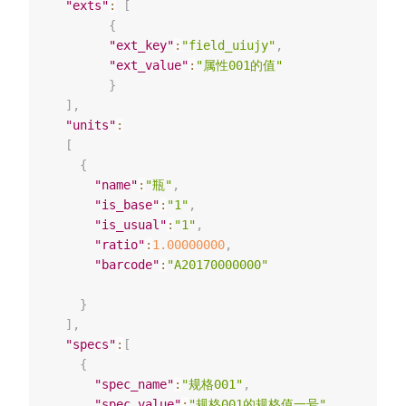
"exts"
:
[
{
"ext_key"
:
"field_uiujy"
,
"ext_value"
:
"属性001的值"
}
]
,
"units"
:
[
{
"name"
:
"瓶"
,
"is_base"
:
"1"
,
"is_usual"
:
"1"
,
"ratio"
:
1.00000000
,
"barcode"
:
"A20170000000"
}
]
,
"specs"
:
[
{
"spec_name"
:
"规格001"
,
"spec_value"
:
"规格001的规格值一号"