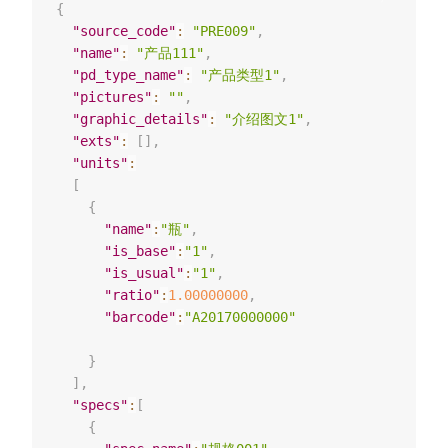
{
"source_code"
:
"PRE009"
,
"name"
:
"产品111"
,
"pd_type_name"
:
"产品类型1"
,
"pictures"
:
""
,
"graphic_details"
:
"介绍图文1"
,
"exts"
:
[
]
,
"units"
:
[
{
"name"
:
"瓶"
,
"is_base"
:
"1"
,
"is_usual"
:
"1"
,
"ratio"
:
1.00000000
,
"barcode"
:
"A20170000000"
}
]
,
"specs"
:
[
{