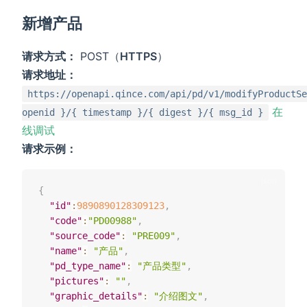
新增产品
请求方式：
POST（
HTTPS
）
请求地址：
https://openapi.qince.com/api/pd/v1/modifyProductSe
在
openid }/{ timestamp }/{ digest }/{ msg_id }
线调试
请求示例：
{
"id"
:
9890890128309123
,
"code"
:
"PD00988"
,
"source_code"
:
"PRE009"
,
"name"
:
"产品"
,
"pd_type_name"
:
"产品类型"
,
"pictures"
:
""
,
"graphic_details"
:
"介绍图文"
,