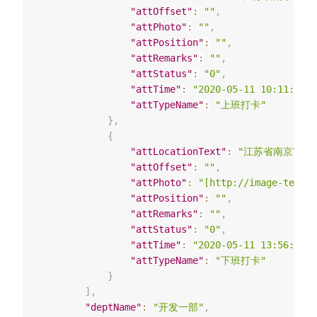
"attOffset"
:
""
,
"attPhoto"
:
""
,
"attPosition"
:
""
,
"attRemarks"
:
""
,
"attStatus"
:
"0"
,
"attTime"
:
"2020-05-11 10:11:04"
,
"attTypeName"
:
"上班打卡"
}
,
{
"attLocationText"
:
"江苏省南京市建
"attOffset"
:
""
,
"attPhoto"
:
"[http://image-test.w
"attPosition"
:
""
,
"attRemarks"
:
""
,
"attStatus"
:
"0"
,
"attTime"
:
"2020-05-11 13:56:14"
,
"attTypeName"
:
"下班打卡"
}
]
,
"deptName"
:
"开发一部"
,