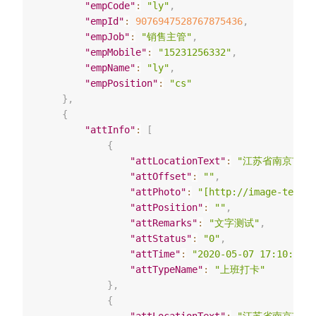
"empCode"
:
"ly"
,
"empId"
:
9076947528767875436
,
"empJob"
:
"销售主管"
,
"empMobile"
:
"15231256332"
,
"empName"
:
"ly"
,
"empPosition"
:
"cs"
}
,
{
"attInfo"
:
[
{
"attLocationText"
:
"江苏省南京市建
"attOffset"
:
""
,
"attPhoto"
:
"[http://image-test.w
"attPosition"
:
""
,
"attRemarks"
:
"文字测试"
,
"attStatus"
:
"0"
,
"attTime"
:
"2020-05-07 17:10:56"
,
"attTypeName"
:
"上班打卡"
}
,
{