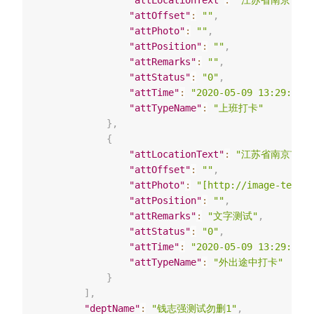
"attLocationText"
:
"江苏省南京市建
"attOffset"
:
""
,
"attPhoto"
:
""
,
"attPosition"
:
""
,
"attRemarks"
:
""
,
"attStatus"
:
"0"
,
"attTime"
:
"2020-05-09 13:29:02"
,
"attTypeName"
:
"上班打卡"
}
,
{
"attLocationText"
:
"江苏省南京市建
"attOffset"
:
""
,
"attPhoto"
:
"[http://image-test.w
"attPosition"
:
""
,
"attRemarks"
:
"文字测试"
,
"attStatus"
:
"0"
,
"attTime"
:
"2020-05-09 13:29:09"
,
"attTypeName"
:
"外出途中打卡"
}
]
,
"deptName"
:
"钱志强测试勿删1"
,