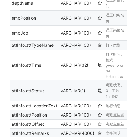
员工所属部
否
deptName
VARCHAR(100)
门
员工职务名
否
empPosition
VARCHAR(100)
称
员工岗位名
否
empJob
VARCHAR(100)
称
否
attInfo.attTypeName
VARCHAR(100)
打卡类型
打卡时间。
格式：
是
attInfo.attTime
VARCHAR(32)
yyyy-MM-
dd
HH:mm:ss
考勤状态。
是
attInfo.attStatus
VARCHAR(1)
0：正常，
1：脱岗
否
attInfo.attLocationText
VARCHAR(100)
地标信息
否
attInfo.attPosition
VARCHAR(100)
考勤点位置
否
attInfo.attOffset
VARCHAR(100)
考勤点偏差
否
attInfo.attRemarks
VARCHAR(4000)
文字说明