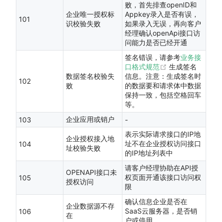
败，首先排查openID和
企业唯一授权标
Appkey录入是否有误，
101
识校验失败
如果录入无误，再向客户
经理确认openApi接口访
问能力是否已经开通
签名错误，请参考
业务接
(opens new wi
口格式规范
生成签名
数据签名校验失
信息。注意：生成签名时
102
败
的数据要和请求体中数据
保持一致，包括空格回车
等。
企业应用或销户
103
-
表示实际请求接口的IP地
企业授权接入地
址不在企业授权访问接口
104
址校验失败
的IP地址列表中
请客户经理协助在API授
OPENAPI接口未
权页面开通该接口访问权
105
授权访问
限
确认信息企业是否在
企业数据源不存
SaaS云服务器，是否销
106
在
户或停用