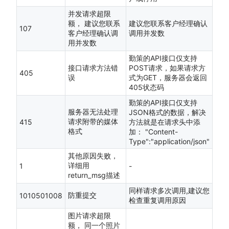
并发请求超限
额， 建议您联系
建议您联系客户经理确认
107
客户经理确认调
调用并发数
用并发数
勤策的API接口仅支持
接口请求方法错
POST请求，如果请求方
405
误
式为GET，服务器会返回
405状态码
勤策的API接口仅支持
服务器无法处理
JSON格式的数据，解决
请求附带的媒体
415
方法就是在请求头中添
格式
加： "Content-
Type":"application/json"
其他原因失败，
详细用
1
-
return_msg描述
同样请求多次调用,建议您
防重提交
1010501008
检查重复调用原因
图片请求超限
额， 同一个照片