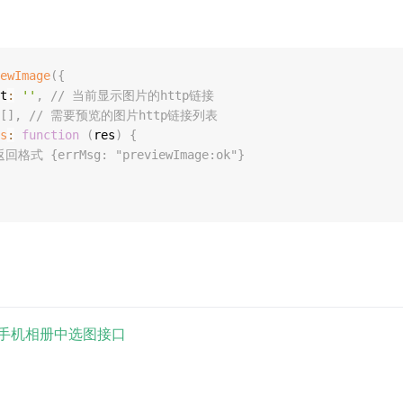
ewImage
(
{
t
:
''
,
// 当前显示图片的http链接
[
]
,
// 需要预览的图片http链接列表
s
:
function
(
res
)
{
返回格式 {errMsg: "previewImage:ok"}
手机相册中选图接口