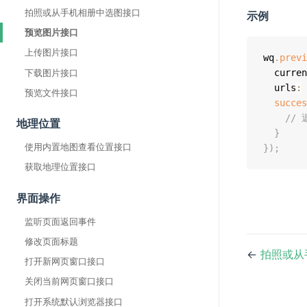
拍照或从手机相册中选图接口
示例
预览图片接口
上传图片接口
wq
.
previ
下载图片接口
  curren
  urls
:
预览文件接口
succes
// 
地理位置
}
使用内置地图查看位置接口
}
)
;
获取地理位置接口
界面操作
监听页面返回事件
修改页面标题
←
拍照或从
打开新网页窗口接口
关闭当前网页窗口接口
打开系统默认浏览器接口