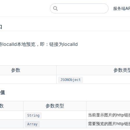
服务端AP
口
ocalId本地预览，即：链接为localId
参数
参数类
JSONObject
效值
数
参数类型
当前显示图片的http链
String
需要预览的图片http链
Array